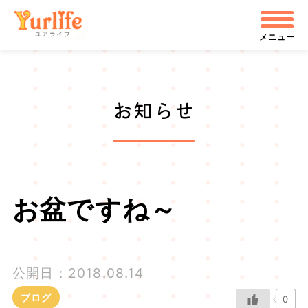
メ
株式会社ユアライフ
イ
メニュー
ン
コ
お知らせ
ン
テ
ン
ツ
お盆ですね～
へ
飛
公開日：2018.08.14
ぶ
ブログ
0