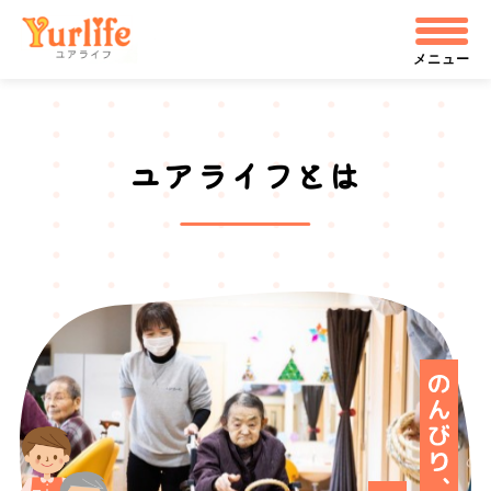
メ
株式会社ユアライフ
イ
メニュー
ン
コ
ユアライフとは
ン
テ
ン
ツ
へ
飛
ぶ