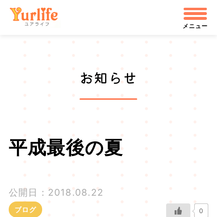
メ
株式会社ユアライフ
イ
メニュー
ン
コ
お知らせ
ン
テ
ン
ツ
平成最後の夏
へ
飛
公開日：2018.08.22
ぶ
ブログ
0