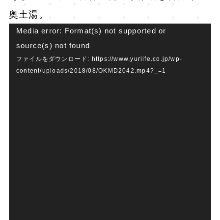
奥土湯。
動
Media error: Format(s) not supported or
source(s) not found
画
ファイルをダウンロード: https://www.yurlife.co.jp/wp-
プ
content/uploads/2018/08/OKMD2042.mp4?_=1
レ
ー
ヤ
ー