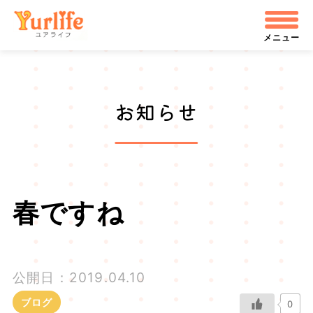
メ
株式会社ユアライフ
イ
メニュー
ン
コ
お知らせ
ン
テ
ン
ツ
春ですね
へ
飛
公開日：2019.04.10
ぶ
ブログ
0