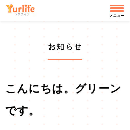
メ
株式会社ユアライフ
イ
メニュー
ン
コ
お知らせ
ン
テ
ン
ツ
こんにちは。グリーン
へ
飛
です。
ぶ