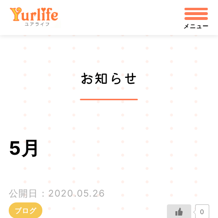
メ
株式会社ユアライフ
イ
メニュー
ン
コ
お知らせ
ン
テ
ン
ツ
5月
へ
飛
公開日：2020.05.26
ぶ
ブログ
0