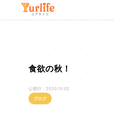
メ
株式会社ユアライフ
イ
ン
コ
ン
テ
ン
ツ
食欲の秋！
へ
飛
ぶ
公開日：2020.10.02
ブログ