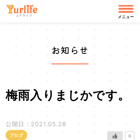
メ
株式会社ユアライフ
イ
メニュー
ン
コ
お知らせ
ン
テ
ン
ツ
梅雨入りまじかです。
へ
飛
公開日：2021.05.28
ぶ
ブログ
0