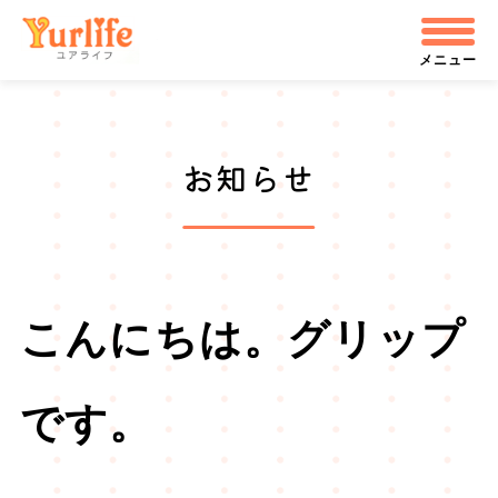
メ
株式会社ユアライフ
イ
メニュー
ン
コ
お知らせ
ン
テ
ン
ツ
こんにちは。グリップ
へ
飛
です。
ぶ