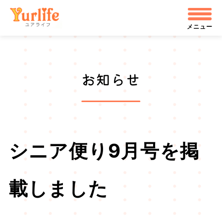
メ
株式会社ユアライフ
イ
メニュー
ン
コ
お知らせ
ン
テ
ン
ツ
シニア便り9月号を掲
へ
飛
載しました
ぶ