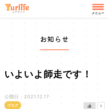
メ
株式会社ユアライフ
イ
メニュー
ン
コ
お知らせ
ン
テ
ン
ツ
いよいよ師走です！
へ
飛
公開日：2021.12.17
ぶ
ブログ
0