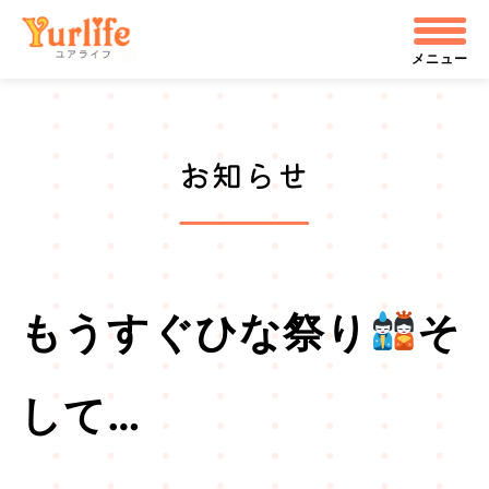
メ
株式会社ユアライフ
イ
メニュー
ン
コ
お知らせ
ン
テ
ン
ツ
もうすぐひな祭り
そ
へ
飛
して…
ぶ