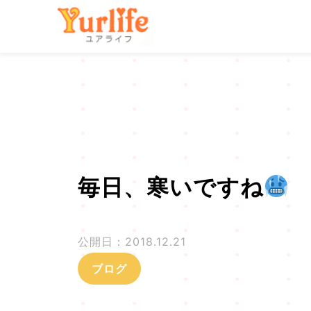
メ
株式会社ユアライフ
イ
ン
コ
ン
テ
ン
ツ
毎日、寒いですね
へ
飛
ぶ
公開日：2018.12.21
ブログ