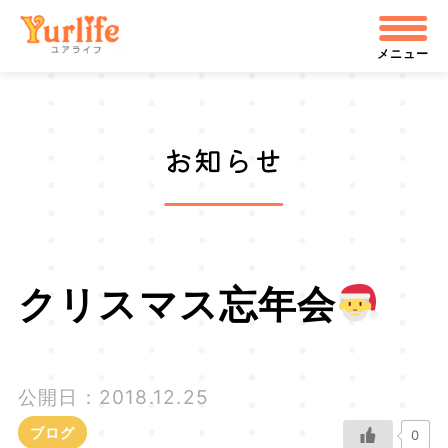
メ
株式会社ユアライフ
イ
メニュー
ン
コ
お知らせ
ン
テ
ン
ツ
クリスマス忘年会
へ
飛
公開日：2018.12.25
ぶ
ブログ
0